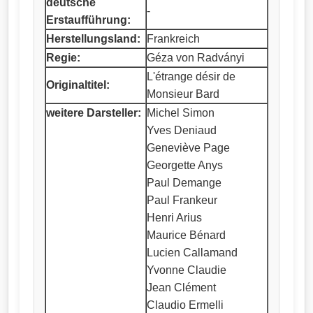
deutsche
-
Erstaufführung:
Herstellungsland:
Frankreich
Regie:
Géza von Radványi
L'étrange désir de
Originaltitel:
Monsieur Bard
weitere Darsteller:
Michel Simon
Yves Deniaud
Geneviève Page
Georgette Anys
Paul Demange
Paul Frankeur
Henri Arius
Maurice Bénard
Lucien Callamand
Yvonne Claudie
Jean Clément
Claudio Ermelli