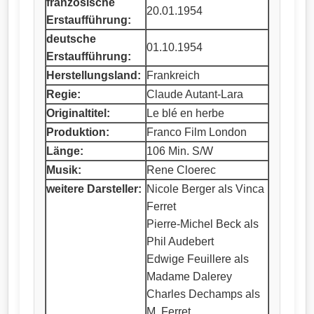
französische
20.01.1954
Erstaufführung:
deutsche
01.10.1954
Erstaufführung:
Herstellungsland:
Frankreich
Regie:
Claude Autant-Lara
Originaltitel:
Le blé en herbe
Produktion:
Franco Film London
Länge:
106 Min. S/W
Musik:
Rene Cloerec
weitere Darsteller:
Nicole Berger als Vinca
Ferret
Pierre-Michel Beck als
Phil Audebert
Edwige Feuillere als
Madame Dalerey
Charles Dechamps als
M. Ferret