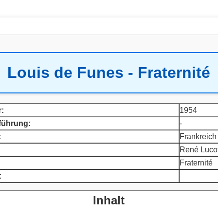
Louis de Funes - Fraternité
:
1954
führung:
-
:
Frankreich
René Luco
Fraternité
:
Inhalt