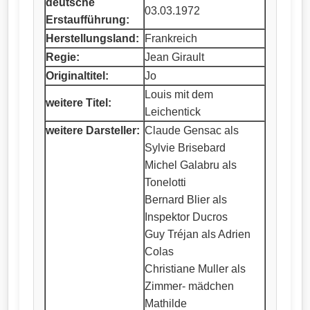
deutsche
03.03.1972
Erstaufführung:
Herstellungsland:
Frankreich
Regie:
Jean Girault
Originaltitel:
Jo
Louis mit dem
weitere Titel:
Leichentick
weitere Darsteller:
Claude Gensac als
Sylvie Brisebard
Michel Galabru als
Tonelotti
Bernard Blier als
Inspektor Ducros
Guy Tréjan als Adrien
Colas
Christiane Muller als
Zimmer- mädchen
Mathilde