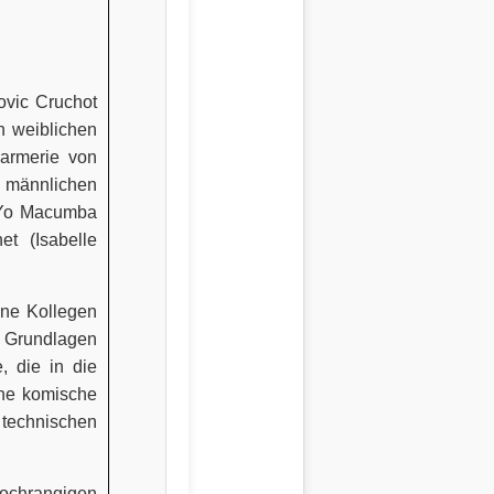
ovic Cruchot
n weiblichen
darmerie von
 männlichen
, Yo Macumba
t (Isabelle
ine Kollegen
e Grundlagen
, die in die
che komische
 technischen
hochrangigen