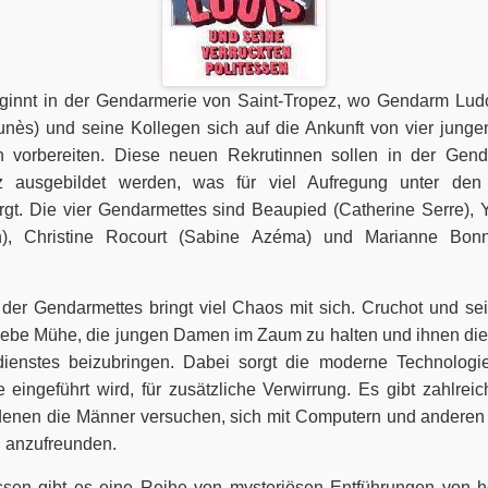
ginnt in der Gendarmerie von Saint-Tropez, wo Gendarm Lud
unès) und seine Kollegen sich auf die Ankunft von vier junge
en vorbereiten. Diese neuen Rekrutinnen sollen in der Gen
ez ausgebildet werden, was für viel Aufregung unter den
rgt. Die vier Gendarmettes sind Beaupied (Catherine Serre)
in), Christine Rocourt (Sabine Azéma) und Marianne Bonne
 der Gendarmettes bringt viel Chaos mit sich. Cruchot und se
liebe Mühe, die jungen Damen im Zaum zu halten und ihnen di
dienstes beizubringen. Dabei sorgt die moderne Technologie
 eingeführt wird, für zusätzliche Verwirrung. Es gibt zahlrei
denen die Männer versuchen, sich mit Computern und anderen
 anzufreunden.
en gibt es eine Reihe von mysteriösen Entführungen von 