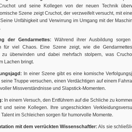
 Cruchot und seine Kollegen von der neuen Technik überwä
omische Szene zeigt Cruchot, der verzweifelt versucht, mit ei
. Seine Unfähigkeit und Verwirrung im Umgang mit der Maschin
.
ng der Gendarmettes:
Während ihrer Ausbildung sorgen
en für viel Chaos. Eine Szene zeigt, wie die Gendarmette
e zu überwinden und dabei mehrfach stolpern, was Crucho
m Lachen bringt.
gungsjagd:
In einer Szene gibt es eine komische Verfolgungsj
 seine Truppe versuchen, einen Verdächtigen auf einem Fahrra
 voller Missverständnisse und Slapstick-Momenten.
g:
In einem Versuch, den Entführern auf die Schliche zu kommen
t und seine Kollegen. Ihre ungeschickten Verkleidungsvers
Talent im Schleichen sorgen für humorvolle Momente.
tation mit dem verrückten Wissenschaftler:
Als sie schließl