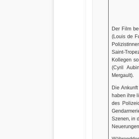
Der Film be
(Louis de F
Polizistinn
Saint-Trop
Kollegen so
(Cyril Aub
Mergault).
Die Ankunft
haben ihre 
des Polizei
Gendarmerie
Szenen, in 
Neuerungen
Währenddess