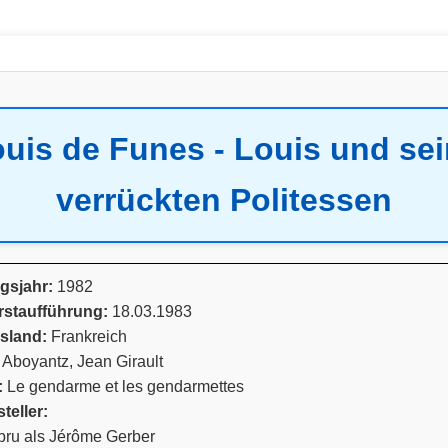
uis de Funes - Louis und se
verrückten Politessen
gsjahr:
1982
rstaufführung:
18.03.1983
sland:
Frankreich
Aboyantz, Jean Girault
:
Le gendarme et les gendarmettes
teller:
bru als Jérôme Gerber