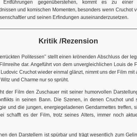
n Entführungen gegenüberstehen, kommt es zu einer
dnissen und komischen Momenten, besonders wenn Cruchot ve
senschaftler und seinen Erfindungen auseinanderzusetzen.
Kritik /Rezension
errückten Politessen" stellt einen krönenden Abschluss der 
Filmreihe dar. Angeführt von dem unvergleichlichen Louis de F
Ludovic Cruchot wieder einmal glänzt, nimmt uns der Film mit 
 Witz und Charme nur so sprüht.
ht der Film den Zuschauer mit seiner humorvollen Darstellun
nflikts in seinen Bann. Die Szenen, in denen Cruchot und 
e und die jungen, energiegeladenen Gendarmettes treffen, si
i schafft es der Film, trotz seines Alters, immer noch aktue
n den Darstellern ist spürbar und trägt wesentlich zum Geli