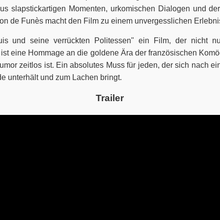
us slapstickartigen Momenten, urkomischen Dialogen und der 
on de Funès macht den Film zu einem unvergesslichen Erlebni
uis und seine verrückten Politessen" ein Film, der nicht 
r ist eine Hommage an die goldene Ära der französischen Kom
umor zeitlos ist. Ein absolutes Muss für jeden, der sich nach e
e unterhält und zum Lachen bringt.
Trailer