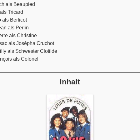
ch als Beaupied
als Tricard
als Berlicot
ean als Perlin
rre als Christine
ac als Josépha Cruchot
ly als Schwester Clotilde
nçois als Colonel
Inhalt