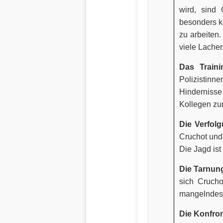
wird, sind
besonders k
zu arbeiten
viele Lacher
Das Traini
Polizistinn
Hinderniss
Kollegen zu
Die Verfol
Cruchot und
Die Jagd ist
Die Tarnun
sich Crucho
mangelndes 
Die Konfron